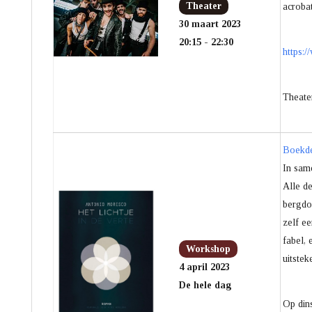
Theater
acrobat
30 maart 2023
20:15 - 22:30
https:
Theate
Boekde
In sam
Alle d
bergdor
zelf ee
fabel,
Workshop
uitstek
4 april 2023
De hele dag
Op din