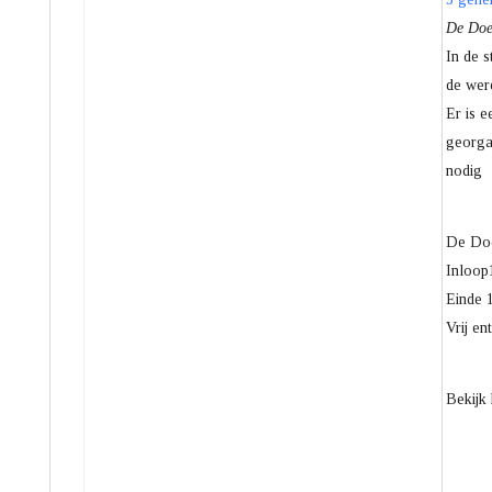
De Doe
In de s
de were
Er is 
georga
nodig
De Doe
Inloop
Einde 
Vrij en
Bekijk 