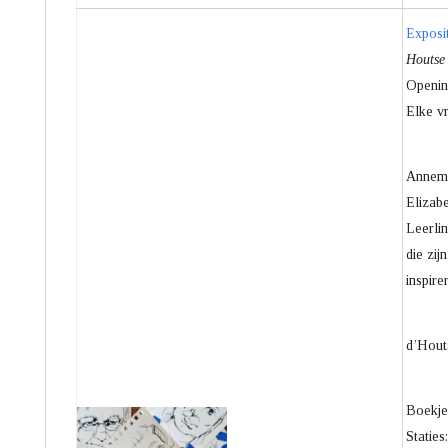
Exposi
Houtse
Openin
Elke vr
Annema
Elizabe
Leerli
die zij
inspire
d’Houts
Boekje
Staties