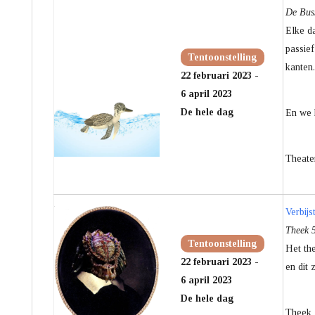
De Buss
Elke d
passie
Tentoonstelling
kanten.
22 februari 2023 -
6 april 2023
De hele dag
En we 
Theate
Verbij
Theek 5
Tentoonstelling
Het the
22 februari 2023 -
en dit 
6 april 2023
De hele dag
Theek 5