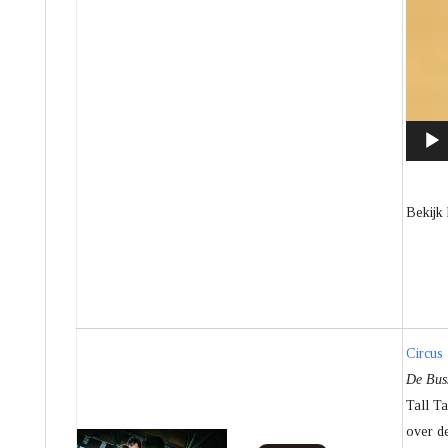
Bekijk 
Circus
De Buss
Tall Ta
over d