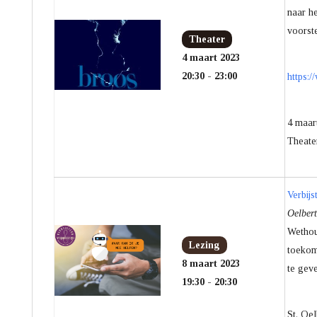
naar he
voorste
Theater
4 maart 2023
20:30 - 23:00
https:
4 maar
Theate
Verbij
Oelber
Wethou
Lezing
toekom
8 maart 2023
te geve
19:30 - 20:30
St. Oel