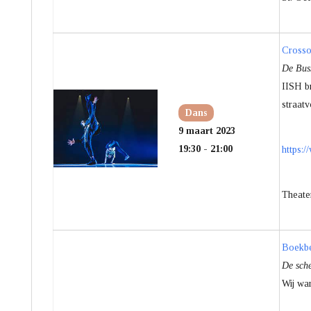
Crosso
De Buss
IISH b
straatv
Dans
9 maart 2023
19:30 - 21:00
https:
Theate
Boekbe
De sch
Wij war