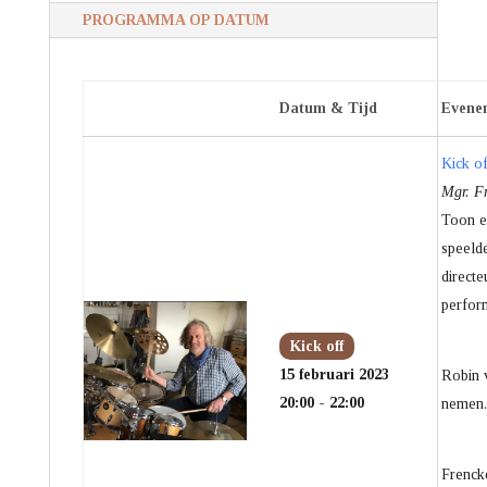
PROGRAMMA OP DATUM
Datum & Tijd
Evene
Kick o
Mgr. Fr
Toon e
speeld
directe
perform
Kick off
15 februari 2023
Robin v
20:00 - 22:00
nemen.
Frenck