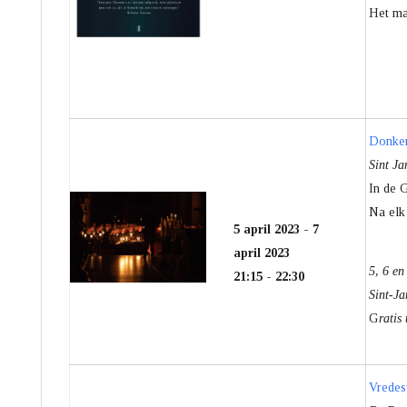
Het ma
Donker
Sint Ja
In de 
Mis
Na elk
5 april 2023 - 7
april 2023
5, 6 en
21:15 - 22:30
Sint-Ja
G
ratis
Vredes