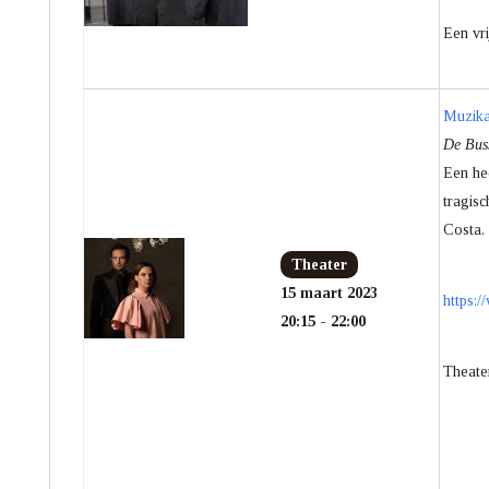
Een vr
Muzika
De Buss
Een he
tragis
Costa. 
Theater
15 maart 2023
https:
20:15 - 22:00
Theate