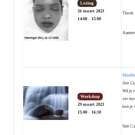
Lezing
26 maart 2023
Theek 5
14:00 - 15:00
Aanme
Mindfu
Sint Ca
Wil je 
Workshop
zet mee
29 maart 2023
ben je
15:00 - 16:30
Sint Ca