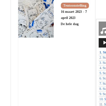
Tentoonstelling
16 maart 2023 - 7
april 2023
De hele dag
Audi
1.
St
2.
St
3.
St
4.
St
5.
St
6.
St
7.
St
8.
St
9.
St
10.
S
11.
S