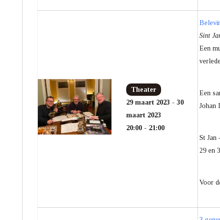
Belevin
Sint Ja
Een mul
verlede
Theater
Een sa
29 maart 2023 - 30
Johan 
maart 2023
20:00 - 21:00
St Jan 
29 en 
Voor d
3 gene