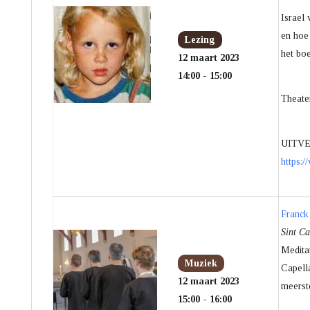
Israel 
en hoe 
Lezing
het boe
12 maart 2023
14:00 - 15:00
Theater
UITVER
https:/
Franck
Sint Ca
Medita
Muziek
Capella
12 maart 2023
meerst
15:00 - 16:00