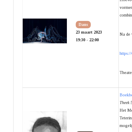
vormen,
combin
Dans
23 maart 2023
Na de v
19:30 - 22:00
https:
Theate
Boekbe
Theek 5
Het Me
Teteri
mogelij