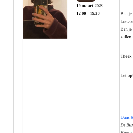
19 maart 2023
12:00 - 15:30
Ben je 
luister
Ben je 
zullen 
Theek 5
Let op!
Dans &
De Buss
Hoevee