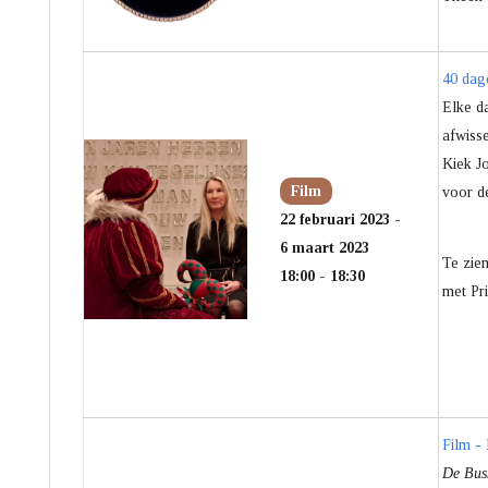
40 dag
Elke d
afwisse
Kiek Jo
Film
voor d
22 februari 2023 -
6 maart 2023
Te zie
18:00 - 18:30
met Pri
Film -
De Buss