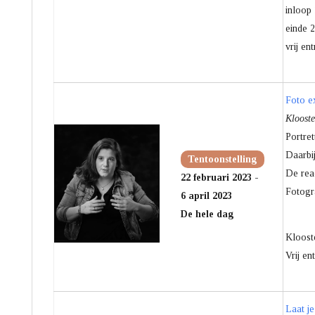
inloop
einde 2
vrij en
Foto ex
Klooste
Portret
Daarbij
Tentoonstelling
De reac
22 februari 2023 -
Fotogr
6 april 2023
De hele dag
Kloost
Vrij en
Laat j