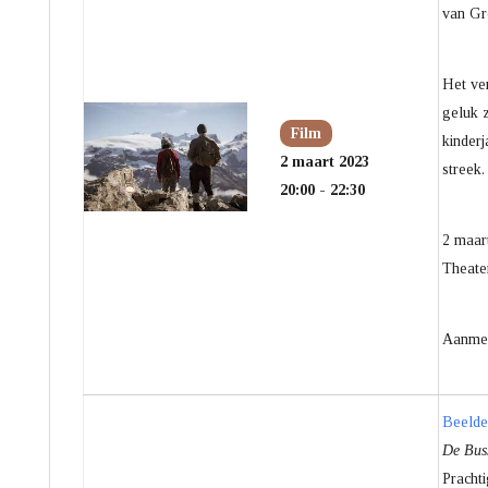
van Gr
H
et ve
geluk z
Film
kinderj
2 maart 2023
streek.
20:00 - 22:30
2 maar
Theate
Aanme
Beelde
De Buss
Pracht